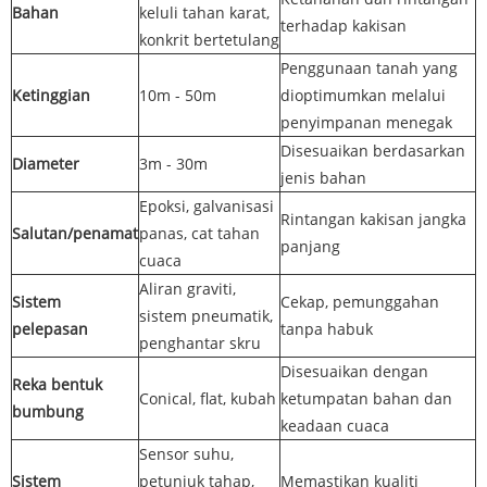
Bahan
keluli tahan karat,
terhadap kakisan
konkrit bertetulang
Penggunaan tanah yang
Ketinggian
10m - 50m
dioptimumkan melalui
penyimpanan menegak
Disesuaikan berdasarkan
Diameter
3m - 30m
jenis bahan
Epoksi, galvanisasi
Rintangan kakisan jangka
Salutan/penamat
panas, cat tahan
panjang
cuaca
Aliran graviti,
Sistem
Cekap, pemunggahan
sistem pneumatik,
pelepasan
tanpa habuk
penghantar skru
Disesuaikan dengan
Reka bentuk
Conical, flat, kubah
ketumpatan bahan dan
bumbung
keadaan cuaca
Sensor suhu,
Sistem
petunjuk tahap,
Memastikan kualiti